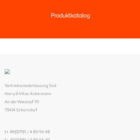
Produktkatalog
Vertriebsniederlassung Süd
Harry & Vitas Ackermann
An der Wieslauf 70
73614 Schorndorf
t+ 49(0)7181 / 4 80 96 48
f+ 49(0)7181 / 4 80 96 49