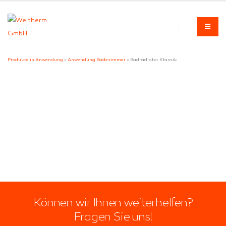
Produkte in Anwendung
»
Anwendung Badezimmer
» Badradiator Klassik
Können wir Ihnen weiterhelfen?
Fragen Sie uns!