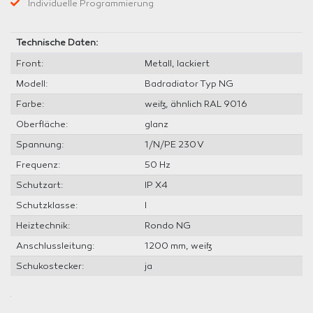
Individuelle Programmierung
Technische Daten:
Front:
Metall, lackiert
Modell:
Badradiator Typ NG
Farbe:
weiß, ähnlich RAL 9016
Oberfläche:
glanz
Spannung:
1/N/PE 230 V
Frequenz:
50 Hz
Schutzart:
IP X4
Schutzklasse:
I
Heiztechnik:
Rondo NG
Anschlussleitung:
1200 mm, weiß
Schukostecker:
ja