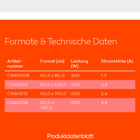
Formate & Technische Daten
Artikel­
Format (cm)
Leis­tung
Strom­stärke (A)
nummer
(W)
CWA0508
50,0 x 80,0
300
1,3
CWA0512
50,0 x 120,0
600
2,6
CWA0515
50,0 x 150,0
600
2,6
CWA0518
50,0 x
900
3,9
180,0
Produktdatenblatt