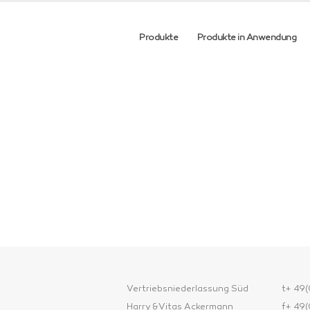
Produkte
Produkte in Anwendung
Vertriebsniederlassung Süd
t+ 49(
Harry & Vitas Ackermann
f+ 49(