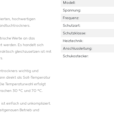
Modell:
Spannung:
Frequenz:
rierten, hochwertigen
andtuchtrockners.
Schutzart:
Schutzklasse:
ktrische Werte an das
Heiztechnik:
t werden. Es handelt sich
Anschlussleitung:
raktisch gleichzusetzen ist mit
Schukostecker:
s.
htrockners wichtig und
nn direkt als Soll-Temperatur
Die Temperaturwahl erfolgt
zwischen 30 °C und 70 °C.
ist einfach und unkompliziert.
zeitgenauen Betrieb und