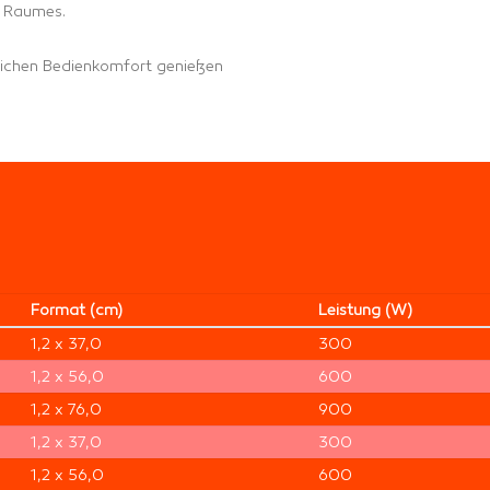
s Raumes.
zlichen Bedienkomfort genießen
Format (cm)
Leis­tung (W)
1,2 x 37,0
300
1,2 x 56,0
600
1,2 x 76,0
900
1,2 x 37,0
300
1,2 x 56,0
600