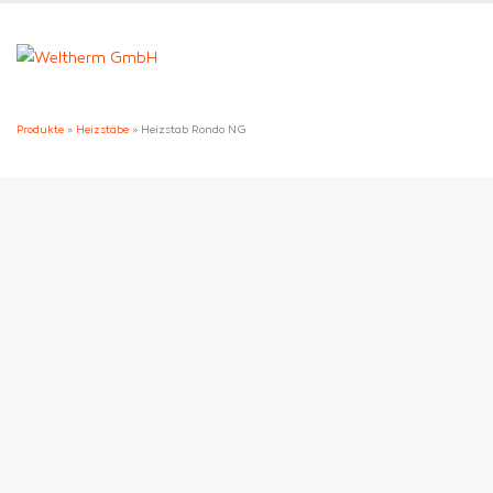
Produkte
»
Heizstäbe
» Heizstab Rondo NG