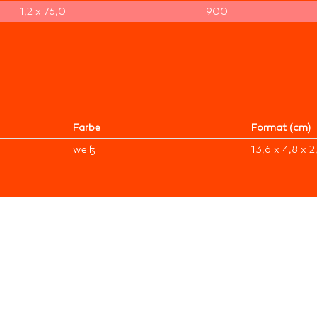
1,2 x 76,0
900
Farbe
Format (cm)
weiß
13,6 x 4,8 x 2,
Produktdatenblatt
Produktkatalog