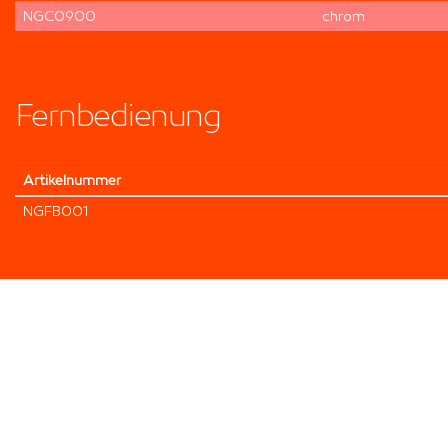
NGC0900
chrom
Fernbedienung
Artikel­nummer
NGFB001