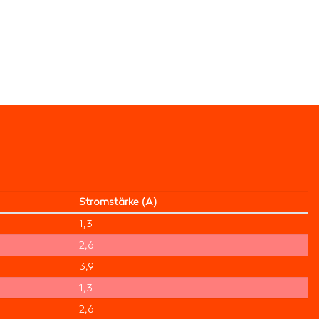
Strom­stärke (A)
1,3
2,6
3,9
1,3
2,6