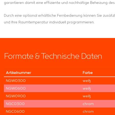
garantieren damit eine effiziente und nachhaltige Beheizung de
Durch eine optional erhältliche Fernbedienung können Sie zusät
und Ihre Raumtemperatur individuell programmieren.
Formate & Technische Daten
Artikel­nummer
Farbe
NGW0300
weiß
NGW0600
weiß
NGW0900
weiß
NGC0300
chrom
NGC0600
chrom