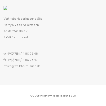
Vertriebsniederlassung Süd
Harry & Vitas Ackermann
An der Wieslauf 70
73614 Schorndorf
t+ 49(0)7181 / 4 80 96 48
f+ 49(0)7181 / 4 80 96 49
office@welltherm-sued.de
© 2026 Welltherm Niederlassung Süd