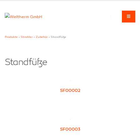
Produkte
»
Strahler
»
Zubehör
» Standfüße
Standfüße
SF00002
SF00003